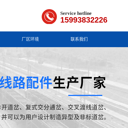
Service hotline
15993832226
厂区环境
联系我们