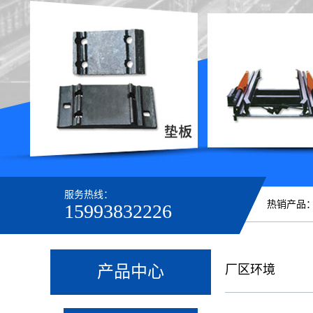
服务热线：
热销产品
15993832226
产品中心
厂区环境