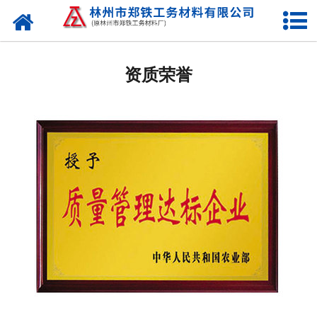
网站首页
关于我们
资质荣誉
新闻中心
产品中心
资质荣誉
厂区环境
联系我们