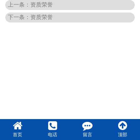
上一条：资质荣誉
下一条：资质荣誉
首页
电话
留言
顶部