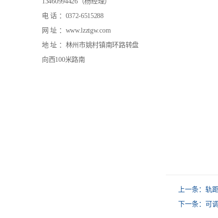
13460994426（杨经理）
电 话 ：0372-6515288
网 址 ：www.lzztgw.com
地 址 ：林州市姚村镇南环路转盘
向西100米路南
上一条：
轨
下一条：
可