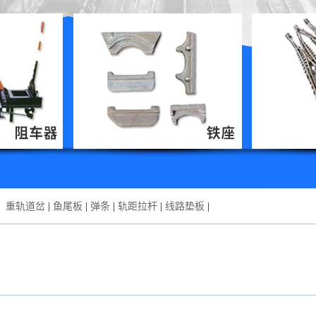
：
重轨道岔
|
鱼尾板
|
弹条
|
轨距拉杆
|
线路垫板
|