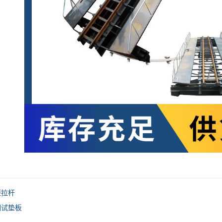
距拉杆
调试垫板