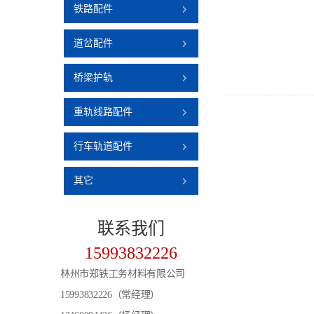
铁路配件
道岔配件
桥梁护轨
重轨线路配件
行车轨道配件
其它
联系
我们
15993832226
林州市郑铁工务材料有限公司
15993832226（常经理）