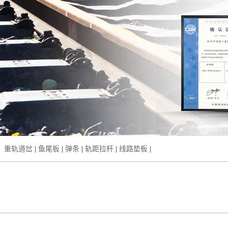
：
重轨道岔
|
鱼尾板
|
弹条
|
轨距拉杆
|
线路垫板
|