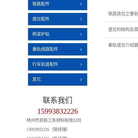
铁路配件
铁路道岔之重
道岔配件
道岔的结构及
桥梁护轨
重轨道岔介绍
重轨线路配件
行车轨道配件
其它
联系
我们
15993832226
林州市郑铁工务材料有限公司
15993832226（常经理）